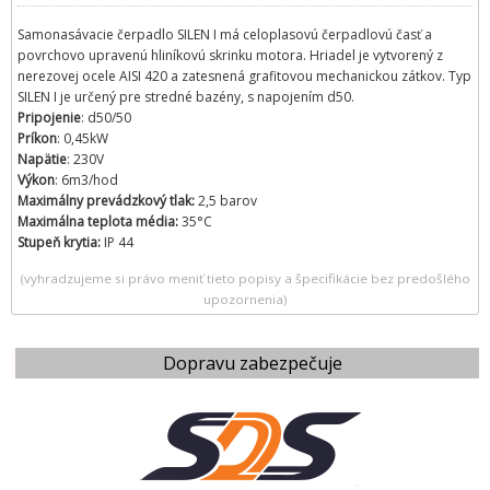
Samonasávacie čerpadlo SILEN I má celoplasovú čerpadlovú časť a
povrchovo upravenú hliníkovú skrinku motora. Hriadel je vytvorený z
nerezovej ocele AISI 420 a zatesnená grafitovou mechanickou zátkov. Typ
SILEN I je určený pre stredné bazény, s napojením d50.
Pripojenie
: d50/50
Príkon
: 0,45kW
Napätie
: 230V
Výkon
: 6m3/hod
Maximálny prevádzkový tlak:
2,5 barov
Maximálna teplota média:
35°C
Stupeň krytia:
IP 44
(vyhradzujeme si právo meniť tieto popisy a špecifikácie bez predošlého
upozornenia)
Dopravu zabezpečuje