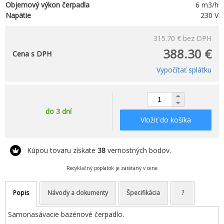
Objemový výkon čerpadla
6 m3/h
Napätie
230 V
315.70 €
bez DPH
388.30 €
Cena s DPH
Vypočítať splátku
do 3 dní
Vložiť do košíka
Kúpou tovaru získate
38
vernostných bodov.
Recyklačný poplatok je zarátaný v cene
Popis
Návody a dokumenty
Špecifikácia
?
Samonasávacie bazénové čerpadlo.