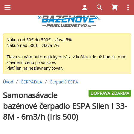
Nákup od 50€ do 500€ - zľava 5%
Nákup nad 500€ - zľava 7%
Zľava sa vám automaticky odráta v košíku kde už budete mať
zľavnenú cenu produktov.
Platí len na nezľavnený tovar.
Úvod
/
ČERPADLÁ
/
Čerpadlá ESPA
Samonasávacie
DOPRAVA ZDARMA
bazénové čerpadlo ESPA Silen I 33-
8M - 6m3/h (Iris 500)