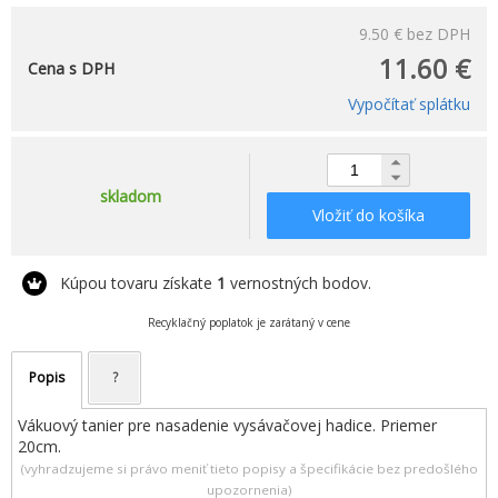
9.50 €
bez DPH
11.60 €
Cena s DPH
Vypočítať splátku
skladom
Vložiť do košíka
Kúpou tovaru získate
1
vernostných bodov.
Recyklačný poplatok je zarátaný v cene
Popis
?
Vákuový tanier pre nasadenie vysávačovej hadice. Priemer
20cm.
(vyhradzujeme si právo meniť tieto popisy a špecifikácie bez predošlého
upozornenia)