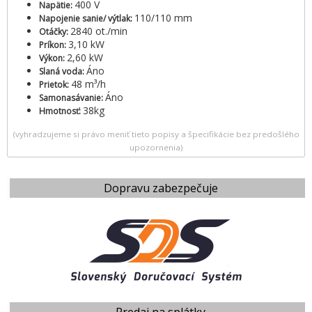
400 V
Napätie:
110/110 mm
Napojenie sanie/ výtlak:
2840 ot./min
Otáčky:
3,10 kW
Príkon:
2,60 kW
Výkon:
Áno
Slaná voda:
48 m³/h
Prietok:
Áno
Samonasávanie:
38kg
Hmotnosť:
(vyhradzujeme si právo meniť tieto popisy a špecifikácie bez predošlého
upozornenia)
Dopravu zabezpečuje
Predaj na splátky