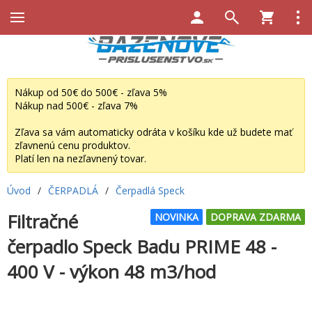
Nákup od 50€ do 500€ - zľava 5%
Nákup nad 500€ - zľava 7%
Zľava sa vám automaticky odráta v košíku kde už budete mať
zľavnenú cenu produktov.
Platí len na nezľavnený tovar.
Úvod
/
ČERPADLÁ
/
Čerpadlá Speck
Filtračné
NOVINKA
DOPRAVA ZDARMA
čerpadlo Speck Badu PRIME 48 -
400 V - výkon 48 m3/hod