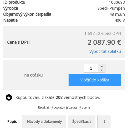
ID produktu
1000693
Výrobca
Speck Pumpen
Objemový výkon čerpadla
48 m3/h
Napätie
400 V
1 697.50 €
bez DPH
2 087.90 €
Cena s DPH
Vypočítať splátku
na otázku
Vložiť do košíka
Kúpou tovaru získate
208
vernostných bodov.
Recyklačný poplatok je zarátaný v cene
Popis
Návody a dokumenty
Špecifikácia
?