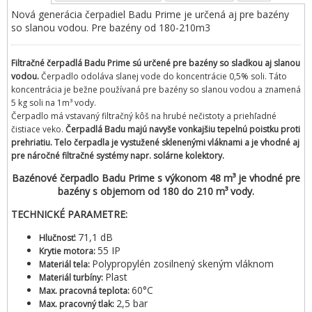
Nová generácia čerpadiel Badu Prime je určená aj pre bazény
so slanou vodou. Pre bazény od 180-210m3
Filtračné čerpadlá Badu Prime sú určené pre bazény so sladkou aj slanou
vodou.
Čerpadlo odoláva slanej vode do koncentrácie 0,5% soli. Táto
koncentrácia je bežne používaná pre bazény so slanou vodou a znamená
5 kg soli na 1m³ vody.
Čerpadlo má vstavaný filtračný kôš na hrubé nečistoty a priehľadné
čistiace veko.
Čerpadlá Badu majú navyše vonkajšiu tepelnú poistku proti
prehriatiu. Telo čerpadla je vystužené sklenenými vláknami a je vhodné aj
pre náročné filtračné systémy napr. solárne kolektory.
Bazénové čerpadlo Badu Prime s výkonom 48 m³ je vhodné pre
bazény s objemom od 180 do 210 m³ vody.
TECHNICKÉ PARAMETRE:
71,1 dB
Hlučnosť:
55 IP
Krytie motora:
Polypropylén zosilnený skeným vláknom
Materiál tela:
Plast
Materiál turbíny:
60°C
Max. pracovná teplota:
2,5 bar
Max. pracovný tlak: