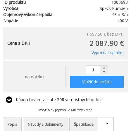
ID produktu
1000693
Výrobca
Speck Pumpen
Objemový výkon čerpadla
48 m3/h
Napätie
400 V
1 697.50 €
bez DPH
2 087.90 €
Cena s DPH
Vypočítať splátku
na otázku
Vložiť do košíka
Kúpou tovaru získate
208
vernostných bodov.
Recyklačný poplatok je zarátaný v cene
Popis
Návody a dokumenty
Špecifikácia
?