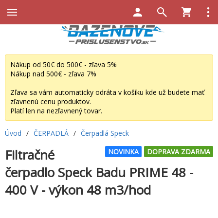
Nákup od 50€ do 500€ - zľava 5%
Nákup nad 500€ - zľava 7%
Zľava sa vám automaticky odráta v košíku kde už budete mať
zľavnenú cenu produktov.
Platí len na nezľavnený tovar.
Úvod
/
ČERPADLÁ
/
Čerpadlá Speck
Filtračné
NOVINKA
DOPRAVA ZDARMA
čerpadlo Speck Badu PRIME 48 -
400 V - výkon 48 m3/hod