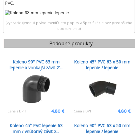
PVC.
(vyhradzujeme si právo meniť tieto popisy a špecifikácie bez predošlého
upozornenia)
Podobné produkty
Koleno 90° PVC 63 mm
Koleno 45° PVC 63 x 50 mm
lepenie x vonkajší závit 2'...
lepenie / lepenie
4.80 €
4.80 €
Cena s DPH
Cena s DPH
Koleno 45° PVC lepenie 63
Koleno 90° PVC 63 x 50 mm
mm / vnútorný závit 2...
lepenie / lepenie