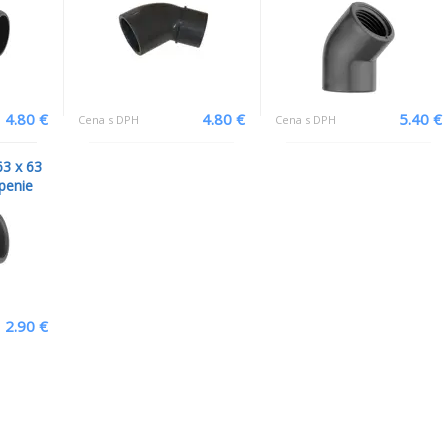
4.80 €
4.80 €
5.40 €
Cena s DPH
Cena s DPH
3 x 63
penie
2.90 €