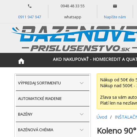
0948 48 33 55
0911 947 947
whatsapp
Napíšte nám
AKO NAKUPOVAŤ - HOMECREDIT A QUA
Nákup od 50€ do 5
VÝPREDAJ SORTIMENTU
Nákup nad 500€ - 
Zľava sa vám auto
AUTOMATICKÉ RIADENIE
Platí len na nezľav
BAZÉNY
Úvod
/
INŠTALAČ
Koleno 90°
BAZÉNOVÁ CHÉMIA