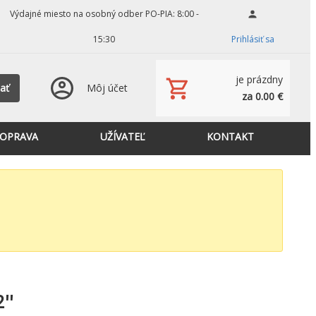
Výdajné miesto na osobný odber PO-PIA: 8:00 -
15:30
Prihlásiť sa
je prázdny
ať
Môj účet
za 0.00 €
OPRAVA
UŽÍVATEĽ
KONTAKT
''