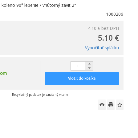
oleno 90° lepenie / vnútorný závit 2"
1000206
4.10 €
bez DPH
5.10 €
Vypočítať splátku
dom
Vložiť do košíka
Recyklačný poplatok je zarátaný v cene