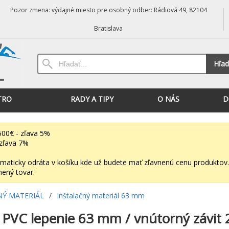
Pozor zmena: výdajné miesto pre osobný odber: Rádiová 49, 82104
Bratislava
Hľad
TRO
RADY A TIPY
O NÁS
D
00€ - zľava 5%
zľava 7%
maticky odráta v košíku kde už budete mať zľavnenú cenu produktov.
nený tovar.
NÝ MATERIÁL
/
Inštalačný materiál 63 mm
 PVC lepenie 63 mm / vnútorný závit 2