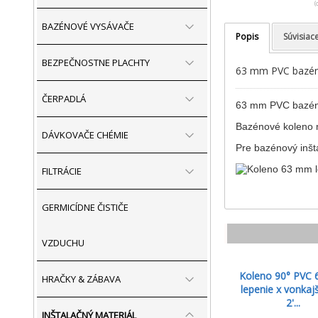
(
BAZÉNOVÉ VYSÁVAČE
Popis
Súvisiac
BEZPEČNOSTNE PLACHTY
63 mm PVC bazénov
ČERPADLÁ
63 mm PVC bazénov
Bazénové koleno m
DÁVKOVAČE CHÉMIE
Pre bazénový inšta
FILTRÁCIE
GERMICÍDNE ČISTIČE
VZDUCHU
Koleno 90° PVC
HRAČKY & ZÁBAVA
lepenie x vonkajš
2'...
INŠTALAČNÝ MATERIÁL