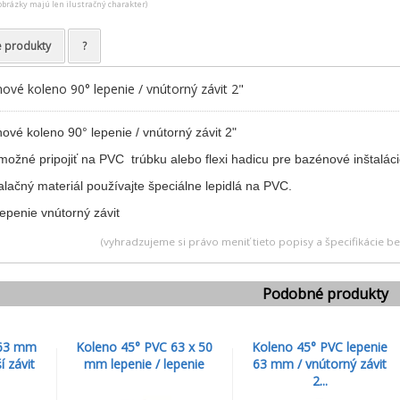
obrázky majú len ilustračný charakter)
e produkty
?
é koleno 90° lepenie / vnútorný závit 2"
é koleno 90° lepenie / vnútorný závit 2"
ožné pripojiť na PVC trúbku alebo flexi hadicu pre bazénové inštaláci
lačný materiál používajte špeciálne lepidlá na PVC.
(vyhradzujeme si právo meniť tieto popisy a špecifikácie 
Podobné produkty
 63 mm
Koleno 45° PVC 63 x 50
Koleno 45° PVC lepenie
í závit
mm lepenie / lepenie
63 mm / vnútorný závit
2...