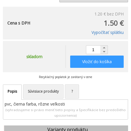
1.20 €
bez DPH
1.50 €
Cena s DPH
Vypočítať splátku
skladom
Vložiť do košíka
Recyklačný poplatok je zarátaný v cene
Popis
Súvisiace produkty
?
pvc, čierna farba, rôzne veľkosti
(vyhradzujeme si právo meniť tieto popisy a špecifikácie bez predošlého
upozornenia)
Varianty produktu