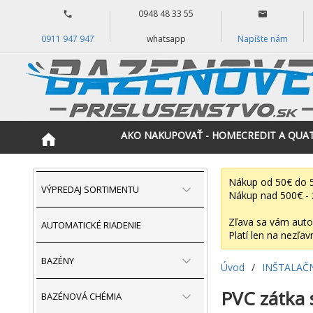
0948 48 33 55
0911 947 947
whatsapp
Napíšte nám
AKO NAKUPOVAŤ - HOMECREDIT A QUA
Nákup od 50€ do 5
VÝPREDAJ SORTIMENTU
Nákup nad 500€ - 
Zľava sa vám auto
AUTOMATICKÉ RIADENIE
Platí len na nezľav
BAZÉNY
Úvod
/
INŠTALAČ
PVC zátka s
BAZÉNOVÁ CHÉMIA