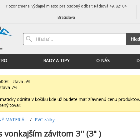
Pozor zmena: výdajné miesto pre osobný odber: Rádiová 49, 82104
Bratislava
Hľad
TRO
RADY A TIPY
O NÁS
D
00€ - zľava 5%
zľava 7%
maticky odráta v košíku kde už budete mať zľavnenú cenu produktov.
nený tovar.
NÝ MATERIÁL
/
PVC zátky
 vonkajším závitom 3'' (3" )