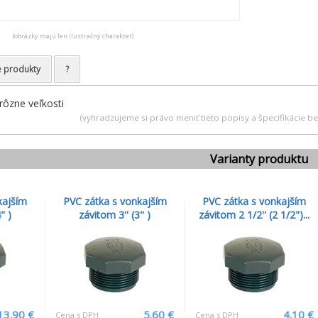
(obrázky majú len ilustračný charakter)
e produkty
?
 rôzne veľkosti
(vyhradzujeme si právo meniť tieto popisy a špecifikácie 
Varianty produktu
kajším
PVC zátka s vonkajším
PVC zátka s vonkajším
" )
závitom 3'' (3" )
závitom 2 1/2'' (2 1/2")...
13.90 €
5.60 €
4.10 €
Cena s DPH
Cena s DPH