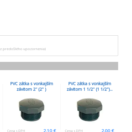
bez predošlého upozornenia)
PVC zátka s vonkajším
PVC zátka s vonkajším
závitom 2'' (2" )
závitom 1 1/2'' (1 1/2")...
2.10 €
2.00 €
Cena s DPH
Cena s DPH