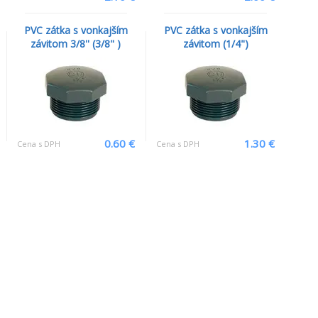
PVC zátka s vonkajším
PVC zátka s vonkajším
závitom 3/8'' (3/8" )
závitom (1/4")
0.60 €
1.30 €
Cena s DPH
Cena s DPH