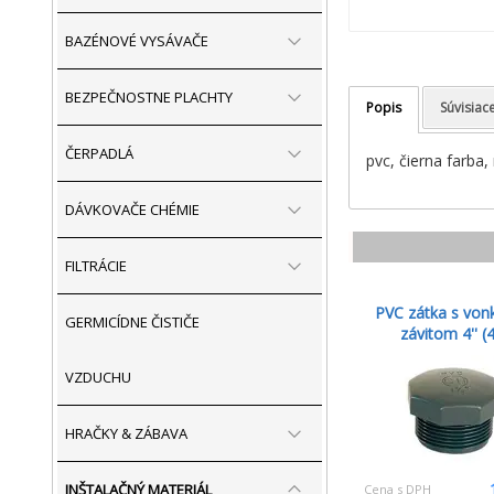
BAZÉNOVÉ VYSÁVAČE
BEZPEČNOSTNE PLACHTY
Popis
Súvisiac
ČERPADLÁ
pvc, čierna farba,
DÁVKOVAČE CHÉMIE
FILTRÁCIE
PVC zátka s von
GERMICÍDNE ČISTIČE
závitom 4'' (4
VZDUCHU
HRAČKY & ZÁBAVA
INŠTALAČNÝ MATERIÁL
Cena s DPH