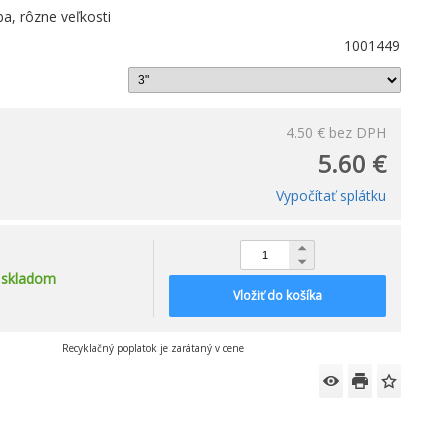
ba, rôzne veľkosti
1001449
4.50 €
bez DPH
5.60 €
Vypočítať splátku
skladom
Vložiť do košíka
Recyklačný poplatok je zarátaný v cene