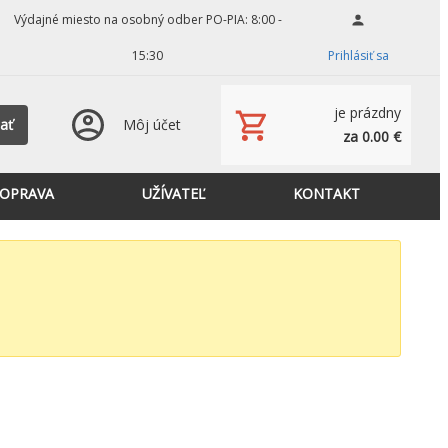
Výdajné miesto na osobný odber PO-PIA: 8:00 -
15:30
Prihlásiť sa
je prázdny
ať
Môj účet
za 0.00 €
OPRAVA
UŽÍVATEĽ
KONTAKT