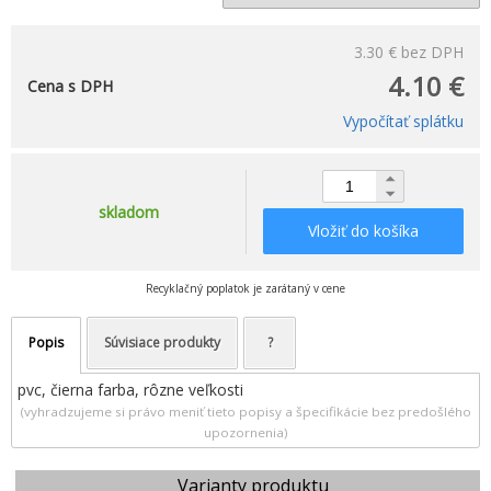
3.30 €
bez DPH
4.10 €
Cena s DPH
Vypočítať splátku
skladom
Vložiť do košíka
Recyklačný poplatok je zarátaný v cene
Popis
Súvisiace produkty
?
pvc, čierna farba, rôzne veľkosti
(vyhradzujeme si právo meniť tieto popisy a špecifikácie bez predošlého
upozornenia)
Varianty produktu