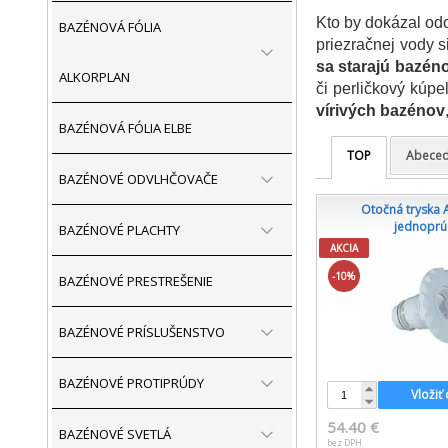
Kto by dokázal od
BAZÉNOVÁ FÓLIA
priezračnej vody s
sa starajú bazén
ALKORPLAN
či perličkový kúpe
vírivých bazénov
BAZÉNOVÁ FÓLIA ELBE
TOP
Abece
BAZÉNOVÉ ODVLHČOVAČE
Otočná tryska A
jednopr
BAZÉNOVÉ PLACHTY
AKCIA
-10%
BAZÉNOVÉ PRESTREŠENIE
BAZÉNOVÉ PRÍSLUŠENSTVO
BAZÉNOVÉ PROTIPRÚDY
Vložiť
54.40 €
BAZÉNOVÉ SVETLÁ
bez DPH