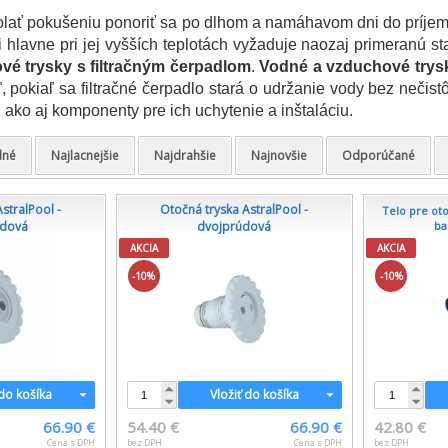
olať pokušeniu ponoriť sa po dlhom a namáhavom dni do príjem
i hlavne pri jej vyšších teplotách vyžaduje naozaj primeranú sta
ové trysky s filtračným čerpadlom
.
Vodné a vzduchové trys
ľ, pokiaľ sa filtračné čerpadlo stará o udržanie vody bez nečis
, ako aj komponenty pre ich uchytenie a inštaláciu.
dné
Najlacnejšie
Najdrahšie
Najnovšie
Odporúčané
stralPool -
Otočná tryska AstralPool -
Telo pre ot
údová
dvojprúdová
ba
AKCIA
AKCIA
-10%
-10%
 do košíka
Vložiť do košíka
66.90 €
54.40 €
66.90 €
42.80 €
Cena s DPH
bez DPH
Cena s DPH
bez DPH