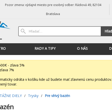
Pozor zmena: výdajné miesto pre osobný odber: Rádiová 49, 82104
Bratislava
Hľad
TRO
RADY A TIPY
O NÁS
D
00€ - zľava 5%
zľava 7%
maticky odráta v košíku kde už budete mať zľavnenú cenu produktov.
nený tovar.
ÁŽNE DIELY
/
Trysky
/
Pre vírivý bazén
bazén