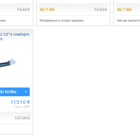
74.30 €
do 7 dní
74.30 €
do 7 dní
énom.
Príslušenstvo k vírivým bazénom.
Telo pre otočné t
2 1/2'' k rotačným
ám
 do košíka
115.10 €
Cena s DPH
127.90 €