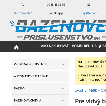
0948 48 33 55
0911 947 947
whatsapp
Napíšte nám
AKO NAKUPOVAŤ - HOMECREDIT A QUA
Nákup od 50€ do 5
VÝPREDAJ SORTIMENTU
Nákup nad 500€ - 
Zľava sa vám auto
AUTOMATICKÉ RIADENIE
Platí len na nezľav
BAZÉNY
Úvod
/
PREDMONT
Pre vírivý 
BAZÉNOVÁ CHÉMIA