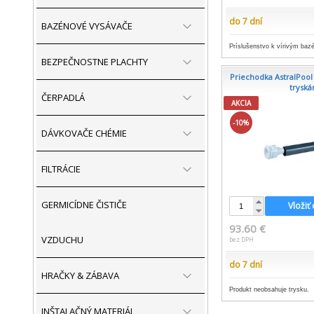
do 7 dní
BAZÉNOVÉ VYSÁVAČE
Príslušenstvo k vírivým baz
BEZPEČNOSTNE PLACHTY
Priechodka AstralPool 
trysk
ČERPADLÁ
AKCIA
-10%
DÁVKOVAČE CHÉMIE
FILTRÁCIE
GERMICÍDNE ČISTIČE
Vložiť
93.60 €
VZDUCHU
bez DPH
do 7 dní
HRAČKY & ZÁBAVA
Produkt neobsahuje trysku.
INŠTALAČNÝ MATERIÁL