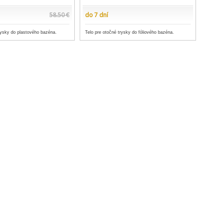
58.50 €
do 7 dní
rysky do plastového bazéna.
Telo pre otočné trysky do fóliového bazéna.