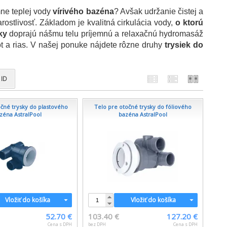
ne teplej vody
vírivého bazéna
? Avšak udržanie čistej a
rostlivosť. Základom je kvalitná cirkulácia vody,
o ktorú
ky
doprajú nášmu telu príjemnú a relaxačnú hydromasáž
tôt a rias. V našej ponuke nájdete rôzne druhy
trysiek do
ID
očné trysky do plastového
Telo pre otočné trysky do fóliového
zéna AstralPool
bazéna AstralPool
Vložiť do košíka
Vložiť do košíka
52.70 €
103.40 €
127.20 €
Cena s DPH
bez DPH
Cena s DPH