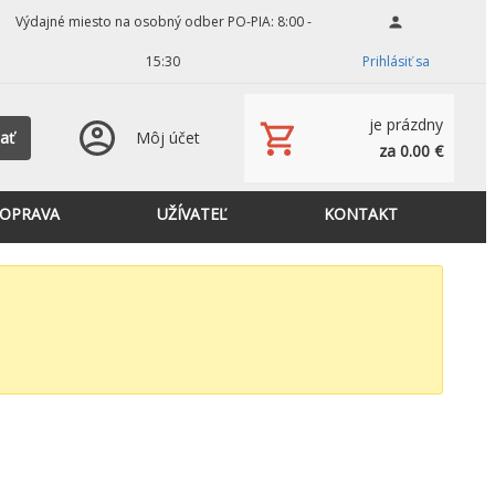
Výdajné miesto na osobný odber PO-PIA: 8:00 -
15:30
Prihlásiť sa
je prázdny
ať
Môj účet
za 0.00 €
OPRAVA
UŽÍVATEĽ
KONTAKT