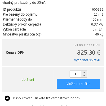
vhodný pre bazény do 25m³​.
ID produktu
1000332
Pre bazény do objemu
25 m3
Priemer nádoby do
400 mm
Elektrický príkon čerpadla
0,37 kW
Výkon čerpadla
5 m3/h
Množstvo piesku cca (kg)
40 kg
671.00 €
bez DPH
825.30 €
Cena s DPH
Vypočítať splátku
do 5 dní
Vložiť do košíka
Kúpou tovaru získate
82
vernostných bodov.