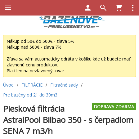
Nákup od 50€ do 500€ - zľava 5%
Nákup nad 500€ - zľava 7%
Zľava sa vám automaticky odráta v košíku kde už budete mať
zľavnenú cenu produktov.
Platí len na nezľavnený tovar.
Úvod
/
FILTRÁCIE
/
Filtračné sady
/
Pre bazény od 21 do 30m3
Piesková filtrácia
DOPRAVA ZDARMA
AstralPool Bilbao 350 - s čerpadlom
SENA 7 m3/h