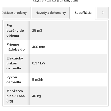
Recyklačný poplatok je zarátaný v cene
Súvisiace produkty
Návody a dokumenty
Špecifikácia
?
Pre
bazény do
25 m3
objemu
Priemer
400 mm
nádoby do
Elektrický
príkon
0,37 kW
čerpadla
Výkon
5 m3/h
čerpadla
Množstvo
piesku cca
40 kg
(kg)