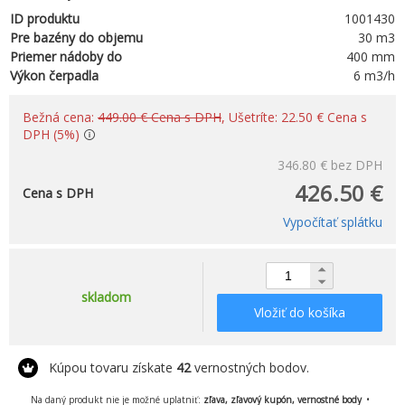
ID produktu
1001430
Pre bazény do objemu
30 m3
Priemer nádoby do
400 mm
Výkon čerpadla
6 m3/h
Bežná cena:
449.00 € Cena s DPH
, Ušetríte: 22.50 € Cena s
DPH (5%)
346.80 €
bez DPH
426.50 €
Cena s DPH
Vypočítať splátku
skladom
Vložiť do košíka
Kúpou tovaru získate
42
vernostných bodov.
Na daný produkt nie je možné uplatniť:
zľava, zľavový kupón, vernostné body