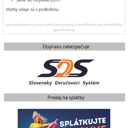
Všetky údaje sú s podložkou.
(vyhradzujeme si právo meniť tieto popisy a špecifikácie bez predošlého
upozornenia)
Dopravu zabezpečuje
Predaj na splátky