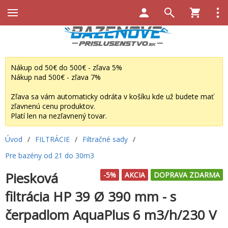
Nákup od 50€ do 500€ - zľava 5%
Nákup nad 500€ - zľava 7%
Zľava sa vám automaticky odráta v košíku kde už budete mať
zľavnenú cenu produktov.
Platí len na nezľavnený tovar.
Úvod
/
FILTRÁCIE
/
Filtračné sady
/
Pre bazény od 21 do 30m3
Piesková
-5%
AKCIA
DOPRAVA ZDARMA
filtrácia HP 39 Ø 390 mm - s
čerpadlom AquaPlus 6 m3/h/230 V