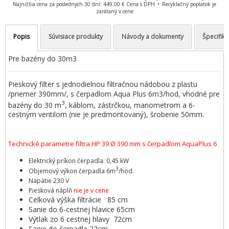
Najnižšia cena za posledných 30 dní: 449.00 € Cena s DPH
Recyklačný poplatok je
zarátaný v cene
Popis
Súvisiace produkty
Návody a dokumenty
Špecifiká
Pre bazény do 30m3
Pieskový filter s jednodielnou filtračnou nádobou z plastu
/priemer 390mm/, s čerpadlom Aqua Plus 6m3/hod, vhodné pre
3
bazény do 30 m
, káblom, zástrčkou, manometrom a 6-
cestným ventilom (nie je predmontovaný), šrobenie 50mm.
Technické parametre filtra HP 39 Ø 390 mm s čerpadlom AquaPlus 6
Elektrický príkon čerpadla: 0,45 kW
3
​​Objemový výkon čerpadla 6m
/hod.​
Napätie 230 V
Piesková náplň
nie je v cene
Celková výška filtrácie 85 cm
Sanie do 6-cestnej hlavice 65cm
Výtlak zo 6 cestnej hlavy 72cm
Sanie do čerpadla 22cm