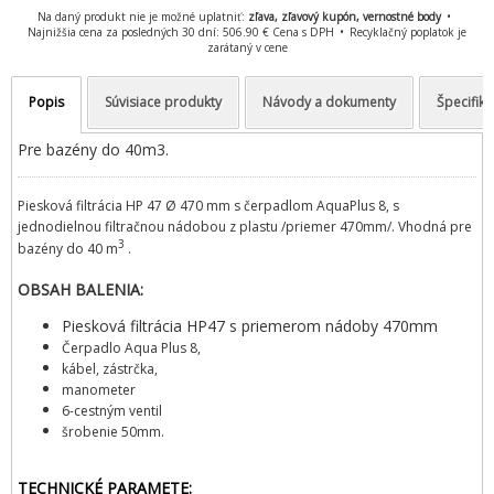
Na daný produkt nie je možné uplatniť:
zľava, zľavový kupón, vernostné body
Najnižšia cena za posledných 30 dní: 506.90 € Cena s DPH
Recyklačný poplatok je
zarátaný v cene
Popis
Súvisiace produkty
Návody a dokumenty
Špecifiká
Pre bazény do 40m3.
Piesková filtrácia HP 4
7 Ø 470 mm s čerpadlom AquaPlus 8,
s
jednodielnou filtračnou nádobou z plastu /priemer 470mm/. Vhodná pre
3
bazény do 40 m
.
OBSAH BALENIA:
Piesková filtrácia HP47 s priemerom nádoby 470mm
Čerpadlo Aqua Plus 8,
kábel, zástrčka,
manometer
6-cestným ventil
šrobenie 50mm.
TECHNICKÉ PARAMETE: