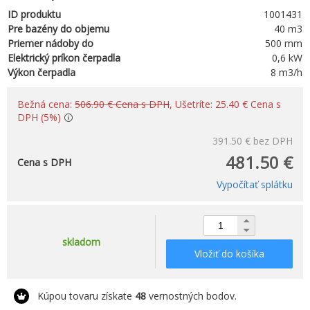
ID produktu
1001431
Pre bazény do objemu
40 m3
Priemer nádoby do
500 mm
Elektrický príkon čerpadla
0,6 kW
Výkon čerpadla
8 m3/h
Bežná cena:
506.90 € Cena s DPH
, Ušetríte: 25.40 € Cena s
DPH (5%)
391.50 €
bez DPH
481.50 €
Cena s DPH
Vypočítať splátku
skladom
Vložiť do košíka
Kúpou tovaru získate
48
vernostných bodov.