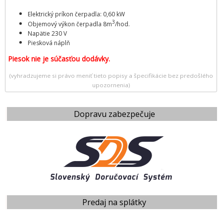
Elektrický príkon čerpadla: 0,60 kW
3
​​Objemový výkon čerpadla 8m
/hod.​
Napätie 230 V
Piesková náplň
Piesok nie je súčasťou dodávky.
(vyhradzujeme si právo meniť tieto popisy a špecifikácie bez predošlého
upozornenia)
Dopravu zabezpečuje
Predaj na splátky