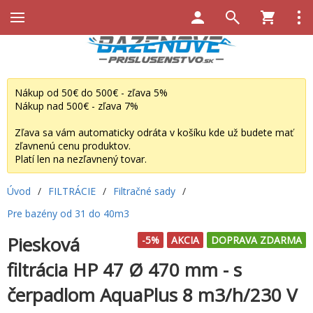
Nákup od 50€ do 500€ - zľava 5%
Nákup nad 500€ - zľava 7%
Zľava sa vám automaticky odráta v košíku kde už budete mať
zľavnenú cenu produktov.
Platí len na nezľavnený tovar.
Úvod
/
FILTRÁCIE
/
Filtračné sady
/
Pre bazény od 31 do 40m3
Piesková
-5%
AKCIA
DOPRAVA ZDARMA
filtrácia HP 47 Ø 470 mm - s
čerpadlom AquaPlus 8 m3/h/230 V