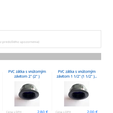
bez predošlého upozornenia)
PVC zátka s vnútorným
PVC zátka s vnútorným
závitom 2'' (2" )
závitom 1 1/2'' (1 1/2" )...
2.80 €
2.00 €
Cena s DPH
Cena s DPH