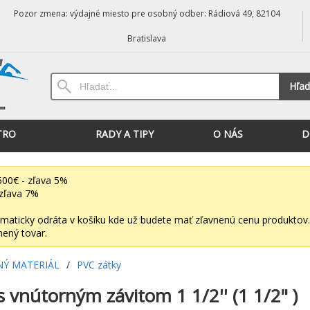
Pozor zmena: výdajné miesto pre osobný odber: Rádiová 49, 82104
Bratislava
Hľad
TRO
RADY A TIPY
O NÁS
D
00€ - zľava 5%
zľava 7%
maticky odráta v košíku kde už budete mať zľavnenú cenu produktov.
nený tovar.
NÝ MATERIÁL
/
PVC zátky
 vnútorným závitom 1 1/2'' (1 1/2" )