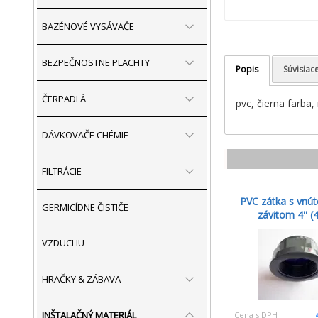
BAZÉNOVÉ VYSÁVAČE
BEZPEČNOSTNE PLACHTY
Popis
Súvisiac
ČERPADLÁ
pvc, čierna farba,
DÁVKOVAČE CHÉMIE
FILTRÁCIE
PVC zátka s vnú
GERMICÍDNE ČISTIČE
závitom 4'' (4
VZDUCHU
HRAČKY & ZÁBAVA
INŠTALAČNÝ MATERIÁL
Cena s DPH