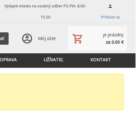
Výdajné miesto na osobný odber PO-PIA: 8:00 -
15:30
Prihlásiť sa
je prázdny
ať
Môj účet
za 0.00 €
OPRAVA
UŽÍVATEĽ
KONTAKT