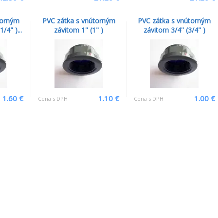
torným
PVC zátka s vnútorným
PVC zátka s vnútorným
/4" )...
závitom 1'' (1" )
závitom 3/4'' (3/4" )
1.60 €
1.10 €
1.00 €
Cena s DPH
Cena s DPH