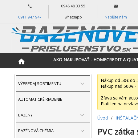
0948 48 33 55
0911 947 947
whatsapp
Napíšte nám
AKO NAKUPOVAŤ - HOMECREDIT A QUA
Nákup od 50€ do 5
VÝPREDAJ SORTIMENTU
Nákup nad 500€ - 
Zľava sa vám auto
AUTOMATICKÉ RIADENIE
Platí len na nezľav
BAZÉNY
Úvod
/
INŠTALAČ
PVC zátka s
BAZÉNOVÁ CHÉMIA