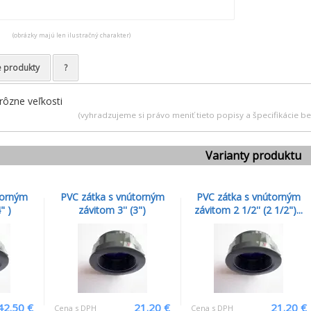
(obrázky majú len ilustračný charakter)
e produkty
?
 rôzne veľkosti
(vyhradzujeme si právo meniť tieto popisy a špecifikácie 
Varianty produktu
torným
PVC zátka s vnútorným
PVC zátka s vnútorným
" )
závitom 3'' (3")
závitom 2 1/2'' (2 1/2")...
42.50 €
21.20 €
21.20 €
Cena s DPH
Cena s DPH