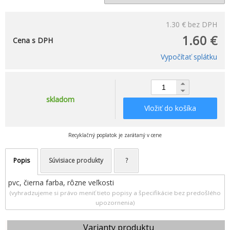
1.30 €
bez DPH
1.60 €
Cena s DPH
Vypočítať splátku
skladom
Vložiť do košíka
Recyklačný poplatok je zarátaný v cene
Popis
Súvisiace produkty
?
pvc, čierna farba, rôzne veľkosti
(vyhradzujeme si právo meniť tieto popisy a špecifikácie bez predošlého
upozornenia)
Varianty produktu