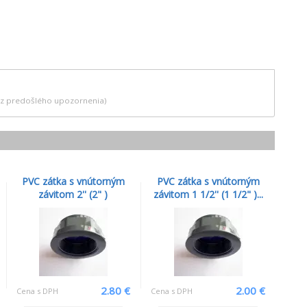
bez predošlého upozornenia)
PVC zátka s vnútorným
PVC zátka s vnútorným
závitom 2'' (2" )
závitom 1 1/2'' (1 1/2" )...
2.80 €
2.00 €
Cena s DPH
Cena s DPH