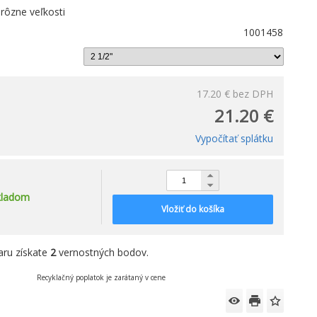
 rôzne veľkosti
1001458
17.20 €
bez DPH
21.20 €
Vypočítať splátku
kladom
Vložiť do košíka
aru získate
2
vernostných bodov.
Recyklačný poplatok je zarátaný v cene