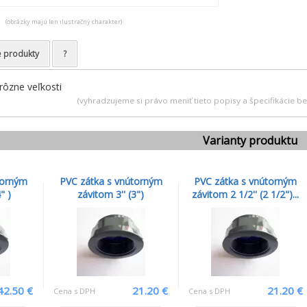
(obrázky majú len ilustračný charakter)
e produkty
?
 rôzne veľkosti
(vyhradzujeme si právo meniť tieto popisy a špecifikácie 
Varianty produktu
torným
PVC zátka s vnútorným
PVC zátka s vnútorným
" )
závitom 3'' (3")
závitom 2 1/2'' (2 1/2")...
42.50 €
21.20 €
21.20 €
Cena s DPH
Cena s DPH