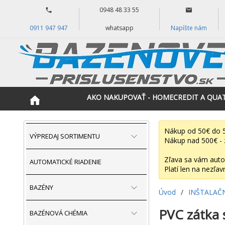
0948 48 33 55
0911 947 947
whatsapp
Napíšte nám
AKO NAKUPOVAŤ - HOMECREDIT A QUA
Nákup od 50€ do 5
VÝPREDAJ SORTIMENTU
Nákup nad 500€ - 
Zľava sa vám auto
AUTOMATICKÉ RIADENIE
Platí len na nezľav
BAZÉNY
Úvod
/
INŠTALAČ
PVC zátka 
BAZÉNOVÁ CHÉMIA