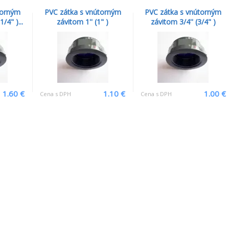
torným
PVC zátka s vnútorným
PVC zátka s vnútorným
/4" )...
závitom 1'' (1" )
závitom 3/4'' (3/4" )
1.60 €
1.10 €
1.00 €
Cena s DPH
Cena s DPH