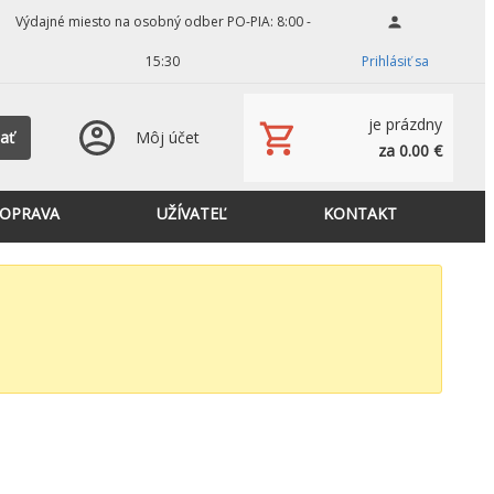
Výdajné miesto na osobný odber PO-PIA: 8:00 -
15:30
Prihlásiť sa
je prázdny
ať
Môj účet
za 0.00 €
OPRAVA
UŽÍVATEĽ
KONTAKT