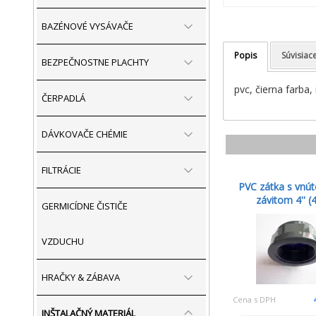
BAZÉNOVÉ VYSÁVAČE
Popis
Súvisiac
BEZPEČNOSTNE PLACHTY
pvc, čierna farba,
ČERPADLÁ
DÁVKOVAČE CHÉMIE
FILTRÁCIE
PVC zátka s vnú
závitom 4'' (4
GERMICÍDNE ČISTIČE
VZDUCHU
HRAČKY & ZÁBAVA
Cena s DPH
INŠTALAČNÝ MATERIÁL