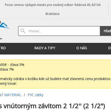
Pozor zmena: výdajné miesto pre osobný odber: Rádiová 49, 82104
Bratislava
Hľad
TRO
RADY A TIPY
O NÁS
D
00€ - zľava 5%
zľava 7%
maticky odráta v košíku kde už budete mať zľavnenú cenu produktov.
nený tovar.
NÝ MATERIÁL
/
PVC zátky
s vnútorným závitom 2 1/2'' (2 1/2")