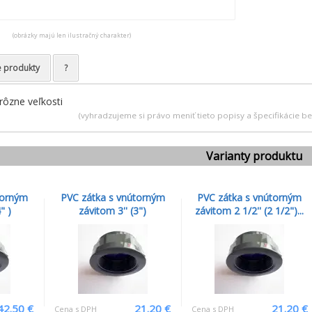
(obrázky majú len ilustračný charakter)
e produkty
?
 rôzne veľkosti
(vyhradzujeme si právo meniť tieto popisy a špecifikácie 
Varianty produktu
torným
PVC zátka s vnútorným
PVC zátka s vnútorným
" )
závitom 3'' (3")
závitom 2 1/2'' (2 1/2")...
42.50 €
21.20 €
21.20 €
Cena s DPH
Cena s DPH