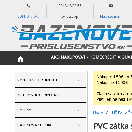
0948 48 33 55
0911 947 947
whatsapp
Napíšte nám
AKO NAKUPOVAŤ - HOMECREDIT A QUA
Nákup od 50€ do 5
VÝPREDAJ SORTIMENTU
Nákup nad 500€ - 
Zľava sa vám auto
AUTOMATICKÉ RIADENIE
Platí len na nezľav
BAZÉNY
Úvod
/
INŠTALAČ
PVC zátka 
BAZÉNOVÁ CHÉMIA