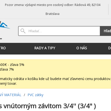
Pozor zmena: výdajné miesto pre osobný odber: Rádiová 49, 82104
Bratislava
Hľad
TRO
RADY A TIPY
O NÁS
D
00€ - zľava 5%
zľava 7%
maticky odráta v košíku kde už budete mať zľavnenú cenu produktov.
nený tovar.
NÝ MATERIÁL
/
PVC zátky
s vnútorným závitom 3/4'' (3/4" )